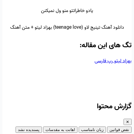
یادو خاطراتتو منو ول نمیکنن
دانلود آهنگ تینیج لاو (teenage love) بهزاد لیتو + متن آهنگ
تگ‌ های این مقاله:
بهزاد لیتو
رپ فارسی
گزارش محتوا
✕
نقض قوانین
زبان نامناسب
اهانت به مقدسات
پسندیده نشد