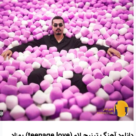
دانلود آهنگ تینیج لاو (teenage love) بهزاد