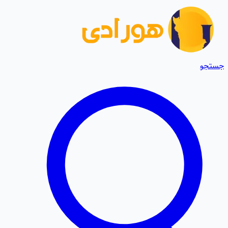
جستجو