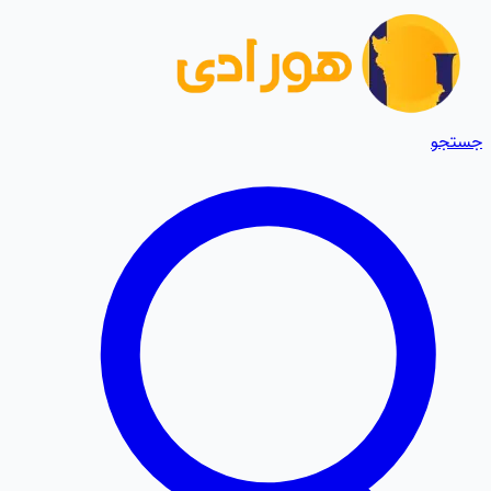
جستجو