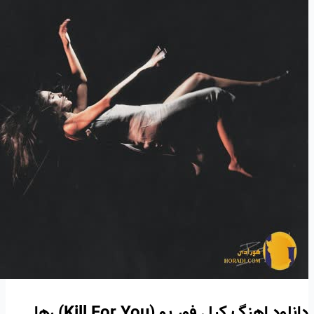
دانلود اهنگ کیل فور یو (Kill For You) رها