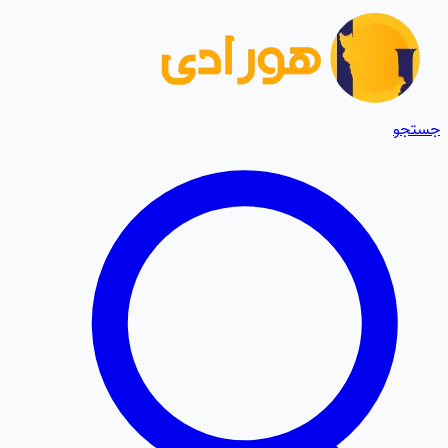
جستجو