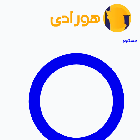
جستجو