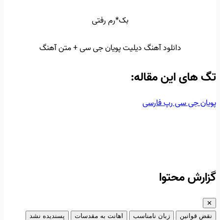
بک*رم رفتی
دانلود آهنگ دیلیت پویان جی سی + متن آهنگ
تگ‌ های این مقاله:
پویان جی سی
رپ فارسی
گزارش محتوا
✕
نقض قوانین
زبان نامناسب
اهانت به مقدسات
پسندیده نشد