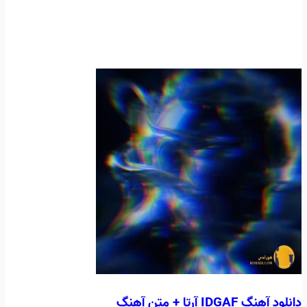
دانلود آهنگ IDGAF آرتا + متن آهنگ