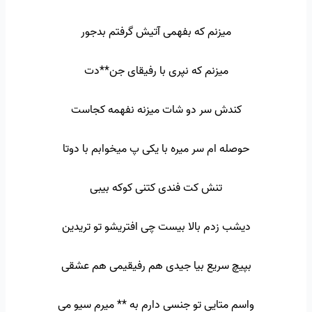
میزنم که بفهمی آتیش گرفتم بدجور
میزنم که نپری با رفیقای جن**دت
کندش سر دو شات میزنه نفهمه کجاست
حوصله ام سر میره با یکی پ میخوابم با دوتا
تنش کت فندی کتنی کوکه بیبی
دیشب زدم بالا بیست چی افتریشو تو تریدین
بپیچ سریع بیا جیدی هم رفیقیمی هم عشقی
واسم متایی تو جنسی دارم به ** میرم سیو می