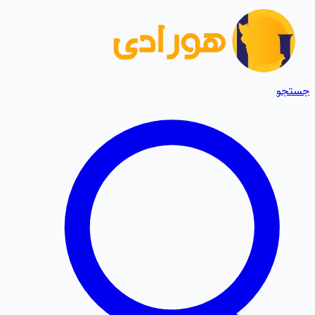
جستجو