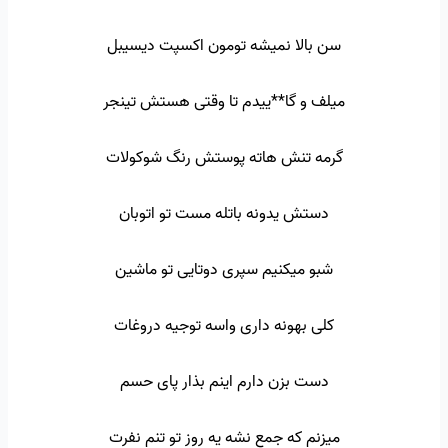
سن بالا نمیشه تومون اکسپت دیسیبل
میلف و گا**ییدم تا وقتی هستش تینجر
گرمه تنش هاته پوستش رنگ شوکولات
دستش یدونه باتله مست تو اتوبان
شبو میکنیم سپری دوتایی تو ماشین
کلی بهونه داری واسه توجیه دروغات
دست بزن دارم اینم بذار پای حسم
میزنم که جمع نشه یه روز تو تنم نفرت