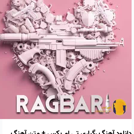
دانلود آهنگ رگباری تی ام بکس + متن آهنگ