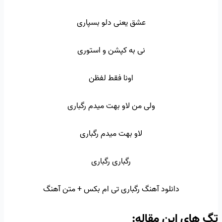
عشق یعنی دلو بسپاری
نی به کپشن و استوری
اونا فقط لفظن
ولی من لاو بهت میدم رگباری
لاو بهت میدم رگباری
رگباری رگباری
دانلود آهنگ رگباری تی ام بکس + متن آهنگ
تگ‌ های این مقاله: