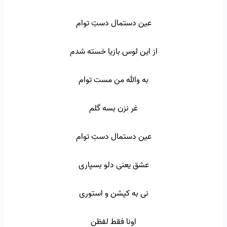
عین دستمال دستِ توام
از این لوس بازیا خسته شدم
به والله من مست توام
غر نزن بسه گلم
عین دستمال دستِ توام
عشق یعنی دلو بسپاری
نی به کپشن و استوری
اونا فقط لفظن