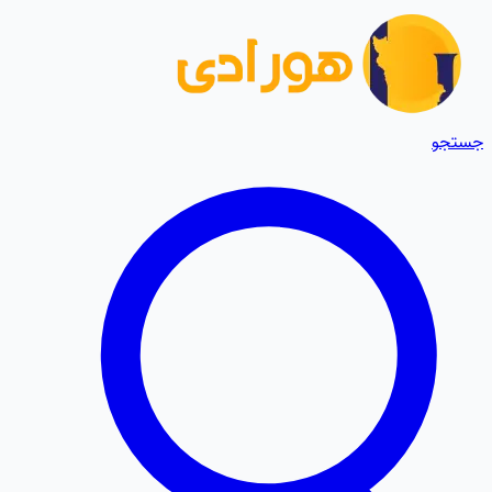
جستجو