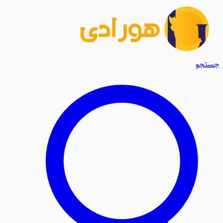
جستجو