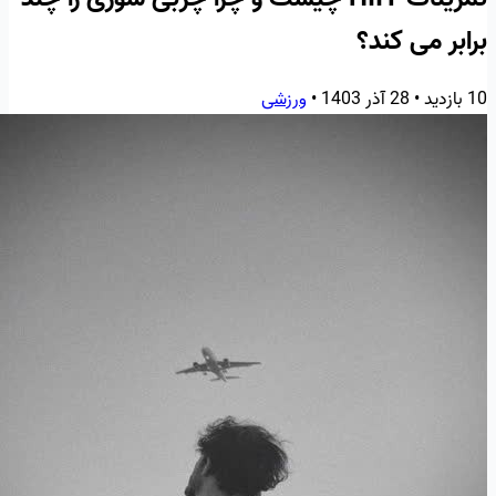
برابر می کند؟
10 بازدید
•
28 آذر 1403
•
ورزشی