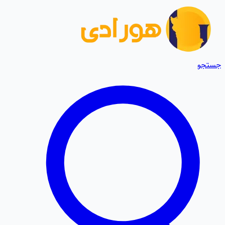
جستجو