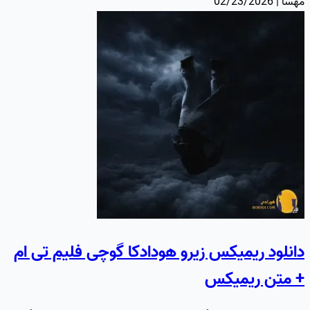
مهسا | 02/23/2026
دانلود ریمیکس زیرو هودادکا گوچی فلیم تی ام
+ متن ریمیکس