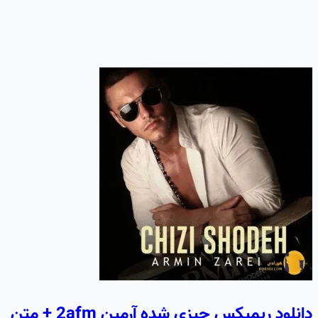
دانلود ریمیکس چیزی شده آرمین 2afm + متن