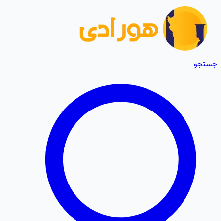
جستجو