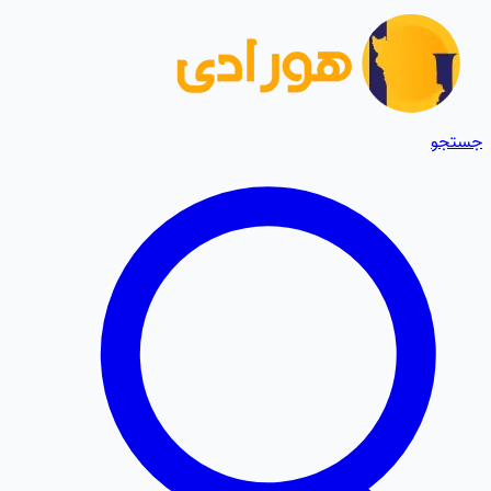
جستجو