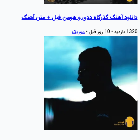
دانلود آهنگ گذرگاه ددی و هومن فیل + متن آهنگ
1320 بازدید • 10 روز قبل •
موزیک