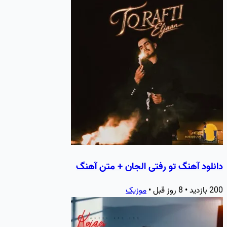
دانلود آهنگ تو رفتی الجان + متن آهنگ
200 بازدید • 8 روز قبل •
موزیک