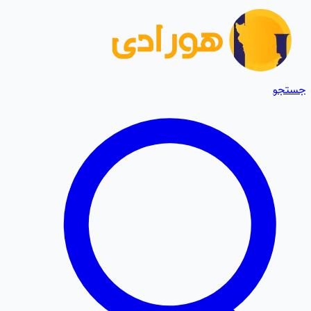
جستجو