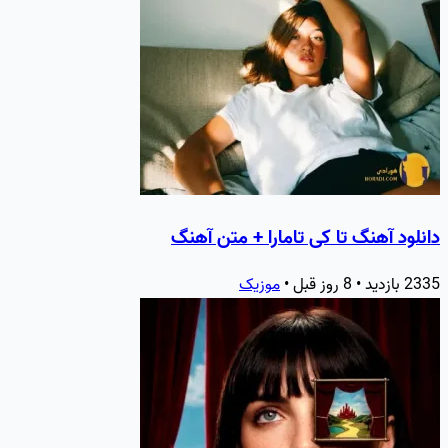
دانلود آهنگ تا کی تامارا + متن آهنگ
2335 بازدید • 8 روز قبل •
موزیک