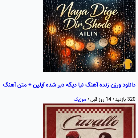
دانلود ورژن زنده آهنگ نیا دیگه دیر شده آیلین + متن آهنگ
320 بازدید • 14 روز قبل •
موزیک