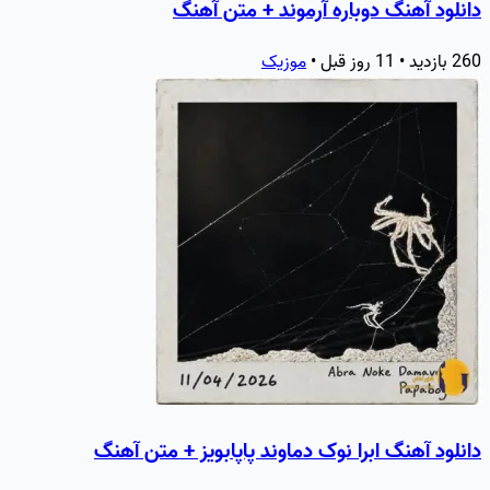
دانلود آهنگ دوباره آرموند + متن آهنگ
260 بازدید • 11 روز قبل •
موزیک
دانلود آهنگ ابرا نوک دماوند پاپابویز + متن آهنگ