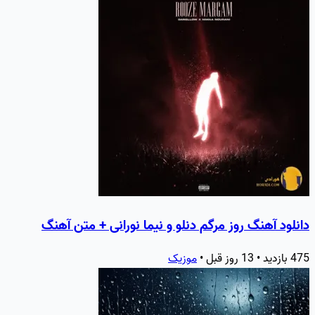
دانلود آهنگ روز مرگم دنلو و نیما نورانی + متن آهنگ
475 بازدید • 13 روز قبل •
موزیک