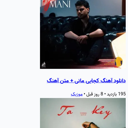
دانلود آهنگ کجایی مانی + متن آهنگ
195 بازدید • 8 روز قبل •
موزیک