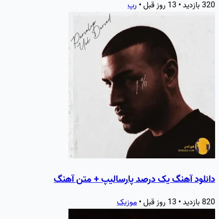
320 بازدید • 13 روز قبل •
رپ
دانلود آهنگ یک درصد پارسالیپ + متن آهنگ
820 بازدید • 13 روز قبل •
موزیک