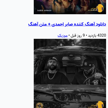
دانلود آهنگ کننده صابر احمدی + متن آهنگ
4320 بازدید • 9 روز قبل •
موزیک