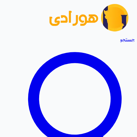
جستجو