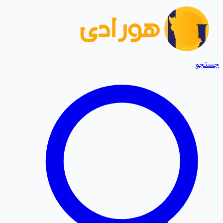
جستجو