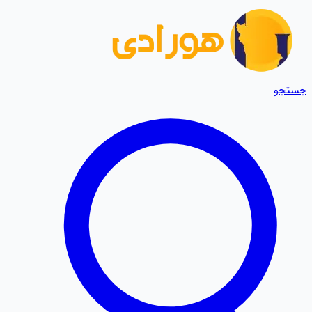
جستجو