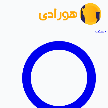
جستجو