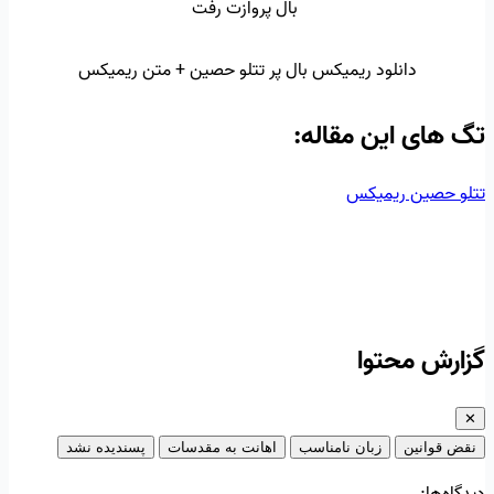
بال پروازت رفت
دانلود ریمیکس بال پر تتلو حصین + متن ریمیکس
تگ‌ های این مقاله:
تتلو
حصین
ریمیکس
گزارش محتوا
✕
نقض قوانین
زبان نامناسب
اهانت به مقدسات
پسندیده نشد
دیدگاه‌ها: