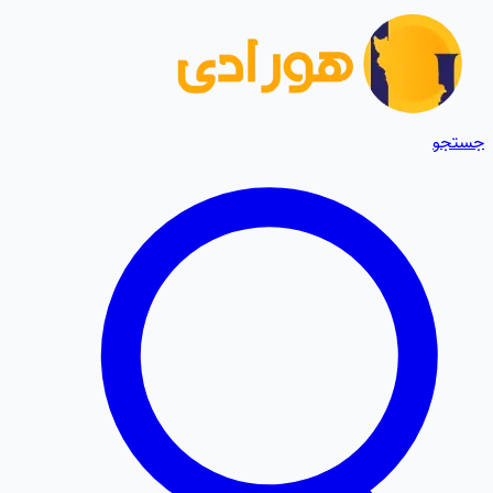
جستجو