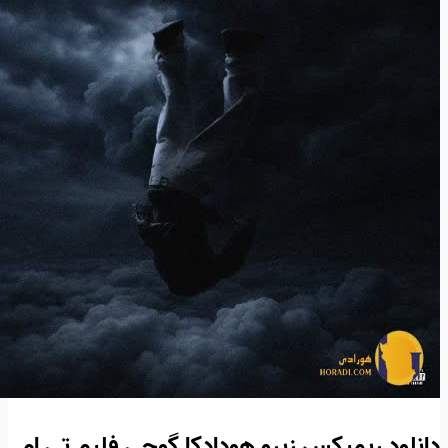
دانلود ریمیکس زیرو هودادکا گوچی فلیم تی ام