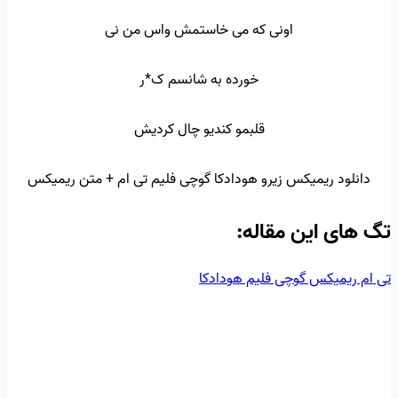
اونی که می خاستمش واس من نی
خورده به شانسم ک*ر
قلبمو کندیو چال کردیش
دانلود ریمیکس زیرو هودادکا گوچی فلیم تی ام + متن ریمیکس
تگ‌ های این مقاله:
تی ام
ریمیکس
گوچی فلیم
هودادکا