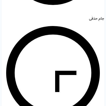
جام حذفی