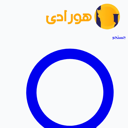
جستجو