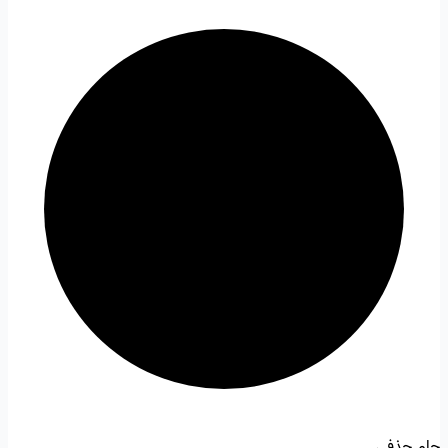
جام حذفی