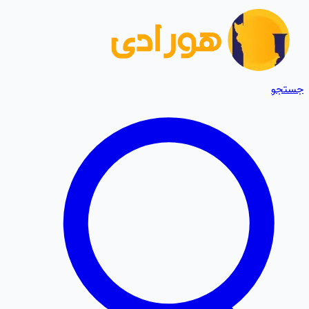
جستجو