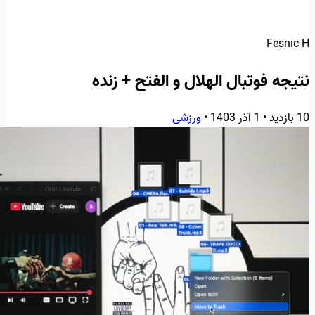
Fesnic H
نتیجه فوتبال الهلال و الفتح + زنده
10 بازدید
•
1 آذر 1403
•
ورزشی